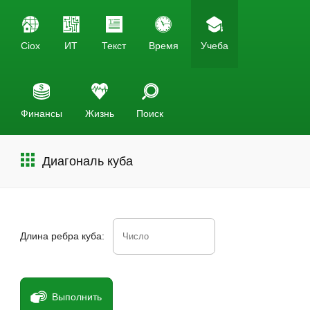
Ciox
ИТ
Текст
Время
Учеба
Финансы
Жизнь
Поиск
Диагональ куба
Длина ребра куба:
Выполнить