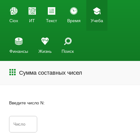
Ciox
ИТ
Текст
Время
Учеба
Финансы
Жизнь
Поиск
Сумма составных чисел
Введите число N: