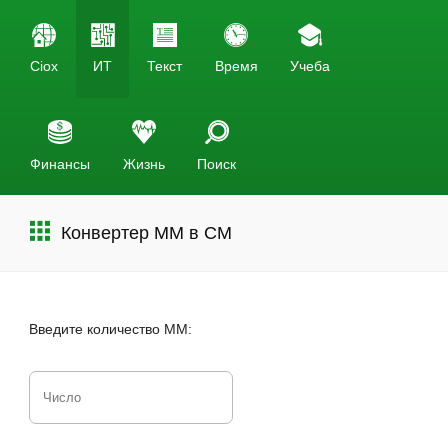
Ciox
ИТ
Текст
Время
Учеба
Финансы
Жизнь
Поиск
Конвертер MM в CM
Введите количество ММ: