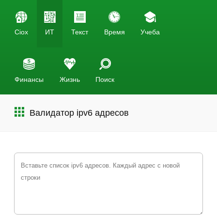
Ciox
ИТ
Текст
Время
Учеба
Финансы
Жизнь
Поиск
Валидатор ipv6 адресов