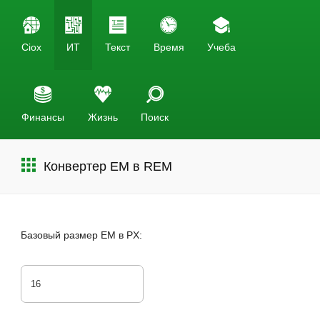
Ciox
ИТ
Текст
Время
Учеба
Финансы
Жизнь
Поиск
Конвертер EM в REM
Базовый размер EM в PX: