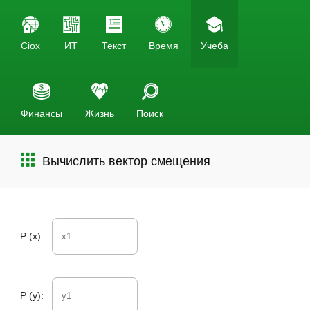
Ciox
ИТ
Текст
Время
Учеба
Финансы
Жизнь
Поиск
Вычислить вектор смещения
P (x):
P (y):