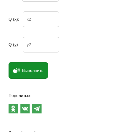
Q (x):
Q (y):
Выполнить
Поделиться: